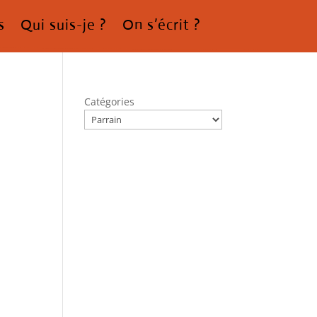
s
Qui suis-je ?
On s’écrit ?
Catégories