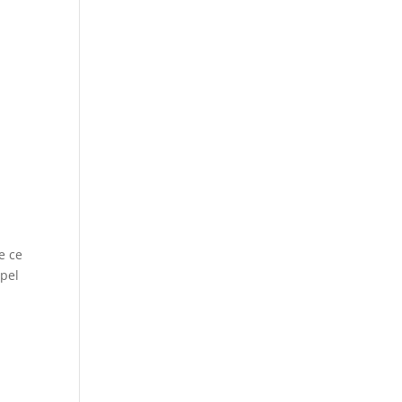
e ce
ppel