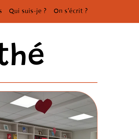
s
Qui suis-je ?
On s’écrit ?
thé