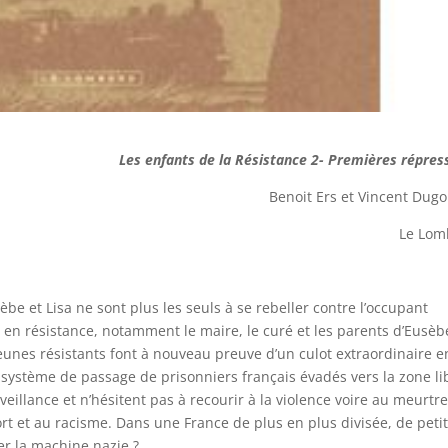
Les enfants de la Résistance 2- Premières répres
Benoit Ers et Vincent Dug
Le Lom
èbe et Lisa ne sont plus les seuls à se rebeller contre l’occupant
 en résistance, notamment le maire, le curé et les parents d’Eusèb
eunes résistants font à nouveau preuve d’un culot extraordinaire e
n système de passage de prisonniers français évadés vers la zone li
veillance et n’hésitent pas à recourir à la violence voire au meurtre
t et au racisme. Dans une France de plus en plus divisée, de peti
er la machine nazie ?