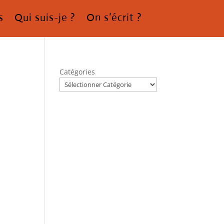
s
Qui suis-je ?
On s’écrit ?
Catégories