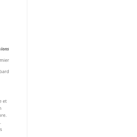
sions
omier
bard
e et
n
bre.
.
ts