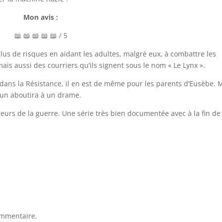
Mon avis :
📖 📖 📖 📖 📖 / 5
lus de risques en aidant les adultes, malgré eux, à combattre les
mais aussi des courriers qu’ils signent sous le nom « Le Lynx ».
e dans la Résistance, il en est de même pour les parents d’Eusèbe. 
un aboutira à un drame.
urs de la guerre. Une série très bien documentée avec à la fin de 
ommentaire.