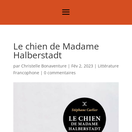
Le chien de Madame
Halberstadt
par
Christelle Bonaventure
|
Fév 2, 2023
|
Littérature
Francophone
|
0 commentaires