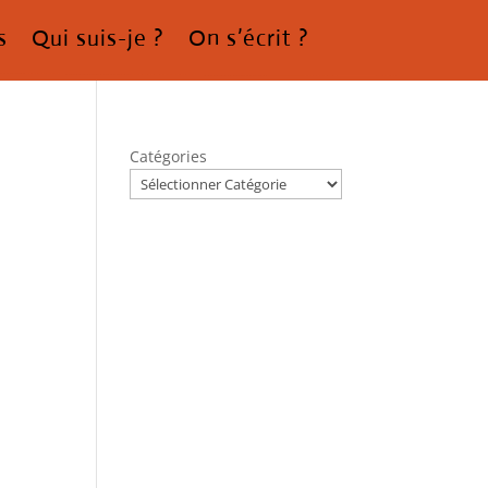
s
Qui suis-je ?
On s’écrit ?
Catégories