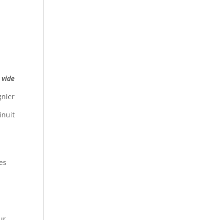
 vide
gnier
inuit
es
ur