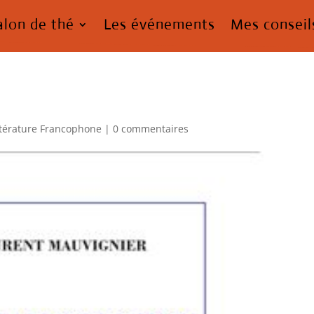
alon de thé
Les événements
Mes conseil
ttérature Francophone
|
0 commentaires