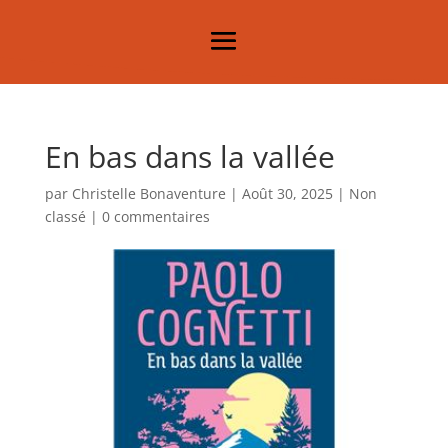
En bas dans la vallée
par
Christelle Bonaventure
|
Août 30, 2025
|
Non
classé
|
0 commentaires