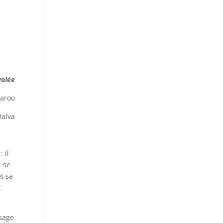
volée
aroo
Dalva
 il
, se
et sa
t
ssage