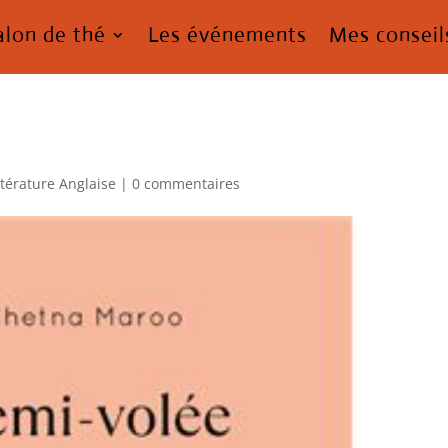
alon de thé
Les événements
Mes conseil
ttérature Anglaise
|
0 commentaires