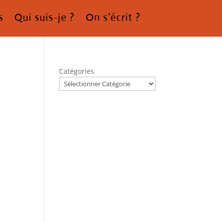
s
Qui suis-je ?
On s’écrit ?
Catégories