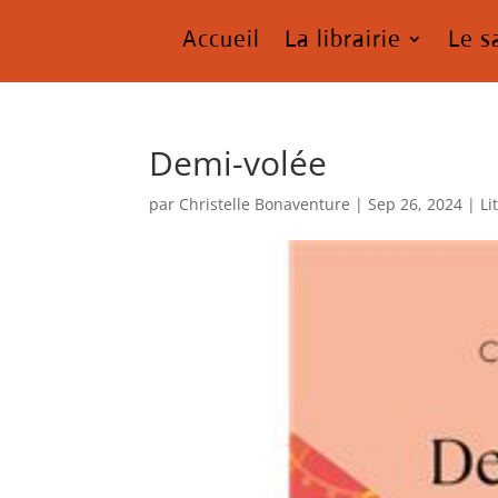
Accueil
La librairie
Le s
Demi-volée
par
Christelle Bonaventure
|
Sep 26, 2024
|
Li