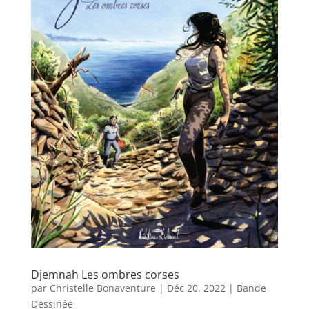
Djemnah Les ombres corses
par
Christelle Bonaventure
|
Déc 20, 2022
|
Bande
Dessinée