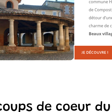
commune Hal
de Compostel
détour d’un
charme de ce
Beaux villa
JE DÉCOUVRE !
coups de coeur d