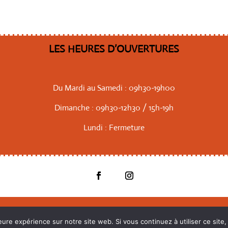
LES HEURES D’OUVERTURES
Du Mardi au Samedi : 09h30-19h00
Dimanche : 09h30-12h30 / 15h-19h
Lundi : Fermeture
CGV
Politique de confidentialité
eure expérience sur notre site web. Si vous continuez à utiliser ce sit