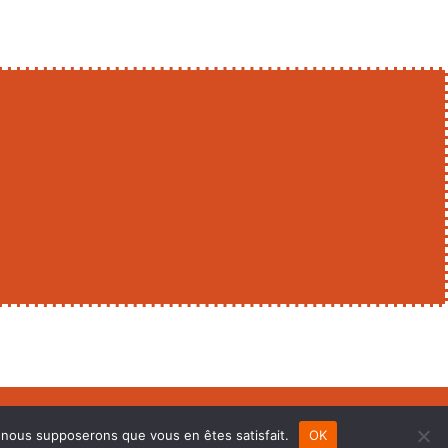
Création de site internet à Montauban
e, nous supposerons que vous en êtes satisfait.
OK