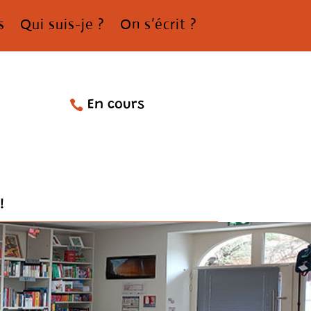
s
Qui suis-je ?
On s’écrit ?
En cours
!