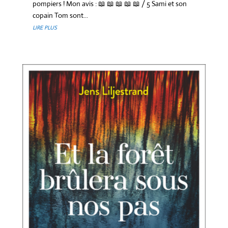
pompiers ! Mon avis : 📖 📖 📖 📖 📖 / 5 Sami et son
copain Tom sont...
LIRE PLUS